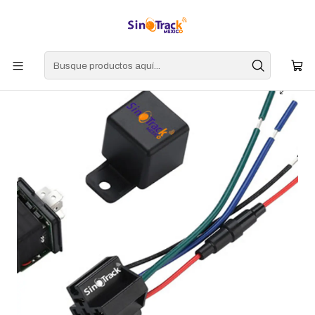
Inicio
mercadolibre
Sinotrack Gps Tracker Relay Corta Corriente Moto Auto
St907