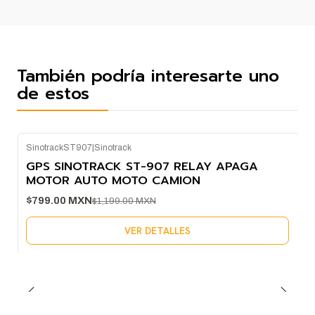
También podría interesarte uno
de estos
SinotrackST907
|
Sinotrack
-33%
GPS SINOTRACK ST-907 RELAY APAGA
OFF
MOTOR AUTO MOTO CAMION
Agotado
$799.00 MXN
$1,199.00 MXN
VER DETALLES